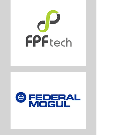
Cada filamento PLA
FlashForge passa por rigoroso
teste de qualidade usando o
maior modelo 3D que requer
48 horas de tempo de
impressão, impresso em
espessura de camada mínima
para garantir qualidade e
impressões confiável.
Compatível com: Afinia,
Flashforge, Reprap, MakerBot
Replicator 1 & 2 and 2X, UP!,
PrinterBot, Makerbot,
Solidoodle, Ultimaker, entre
outras.