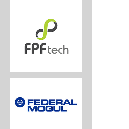
dimensional dentro de +/- 0,05
mm. Sempre consistente!
Cada filamento ABS
FlashForge passa por rigoroso
teste de qualidade usando o
maior modelo 3D que requer
48 horas de tempo de
impressão, impresso com
espessura mínima de camada
para garantir impressões de
qualidade e confiáveis.
Compatível com: Afinia,
Flashforge, Reprap, MakerBot
Replicator 1 & 2 and 2X, UP!,
PrinterBot, Makerbot,
Solidoodle, Ultimaker, entre
outras.