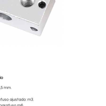
io
,5 mm.
fuso ajustado: m3.
 parafuso m6.