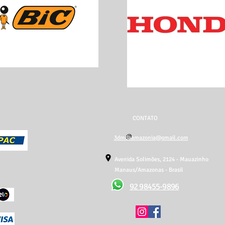
CONTATO
3dmdaamazonia@gmail.com
Avenida Solimões, 2124 - Mauazinho
Manaus/Amazonas - Brasil
92 98455-9896