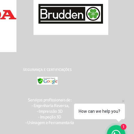
SEGURANÇA E CERTIFICAÇÕES
Serviços profissionais de:
- Engenharia Reversa,
- Impressão 3D
How can we help you?
- Inspeção 3D
- Usinagem e Ferramentaria
1